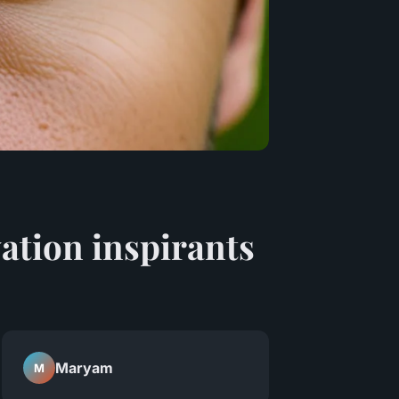
vation inspirants
Maryam
M