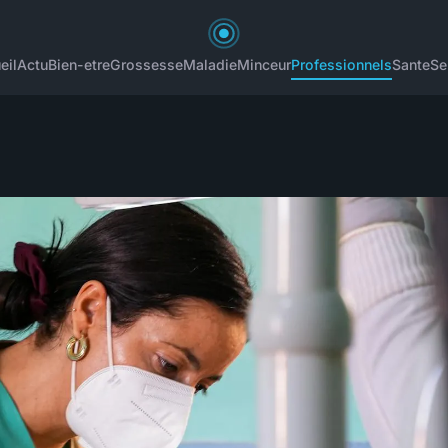
eil
Actu
Bien-etre
Grossesse
Maladie
Minceur
Professionnels
Sante
Se